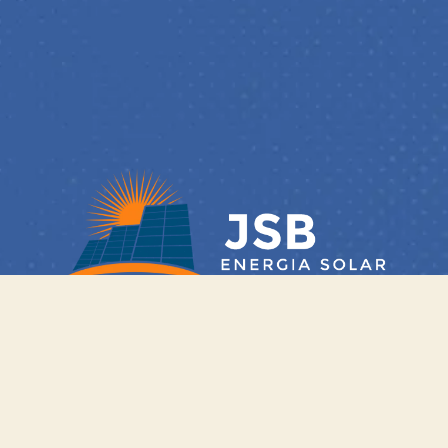
Rua Itapemirim, 130 (Paralela a RS-239) | Bairro
Conceição do funil | Parobé – RS
Telefone/WhatsApp: (51) 4063-8212 | E-mail:
contato@jsbenergiasolar.com.br